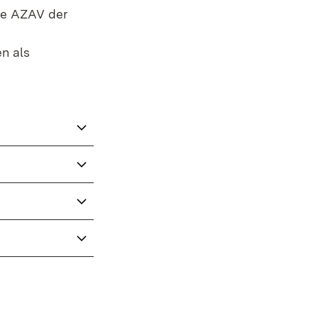
lle AZAV der
n als