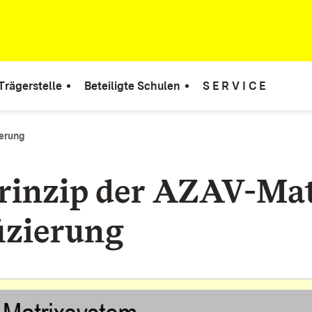
rägerstelle
Beteiligte Schulen
S E R V I C E
ierung
rinzip der AZAV-Mat
fizierung