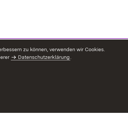
erbessern zu können, verwenden wir Cookies.
serer
Datenschutzerklärung
.
haltsübersicht
Kontakt
Impressum
Datenschutz
Benut